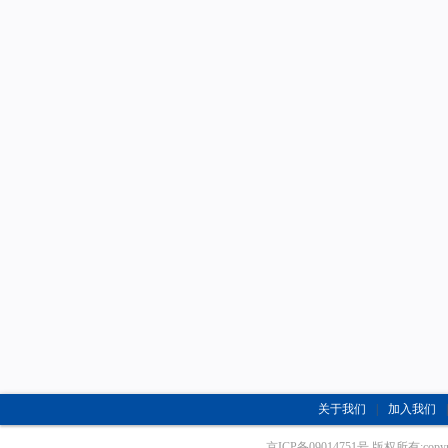
关于我们
|
加入我们
|
京ICP备09014751号 版权所有:copyrig