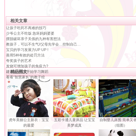
相关文章
让孩子吃药不再难的技巧
少爷公主不吃饭 急坏妈妈婆婆
摆脱破坏亲子关係的九种有害想法
教孩子，可以不生气!/父母先学会…控制自己…
宝贝的学习发展力UP UP !
善用5种有效的处罚方法
夸奖孩子的艺术
发烧可增加孩子的免疫力?
精品图文
建议孩子4岁开始学习舞蹈
看看“智慧家长”的教子经
虎年美丽公主新衣：宝宝
五彩卡通儿童床品 让宝宝
自制婴儿床围 简单又
的最爱
美梦成真
（组图）