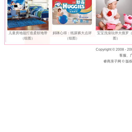
儿童房地毯打造柔软地带
妈咪心得：纸尿裤大点评
宝宝洗澡玩伴大搜罗
（组图）
（组图）
图）
Copyright © 2008 - 2
客服、广
睿商亲子网 © 版