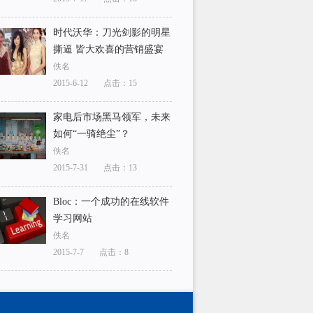
时代沃华：刀光剑影的明星
撕逼 皆大欢喜的营销盛宴
佚名
2015-6-12
点击：15
家电后市场黑马领军，未来
如何“一骑绝尘”？
佚名
2015-7-31
点击：13
Bloc：一个成功的在线软件
学习网站
佚名
2015-7-7
点击：8