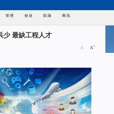
管理
创业
职场
商讯
兵少 最缺工程人才
-
+
A
A