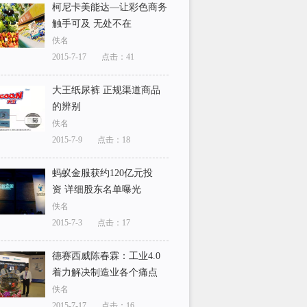
柯尼卡美能达—让彩色商务
触手可及 无处不在
佚名
2015-7-17
点击：41
大王纸尿裤 正规渠道商品
的辨别
佚名
2015-7-9
点击：18
蚂蚁金服获约120亿元投
资 详细股东名单曝光
佚名
2015-7-3
点击：17
德赛西威陈春霖：工业4.0
着力解决制造业各个痛点
佚名
2015-7-17
点击：16