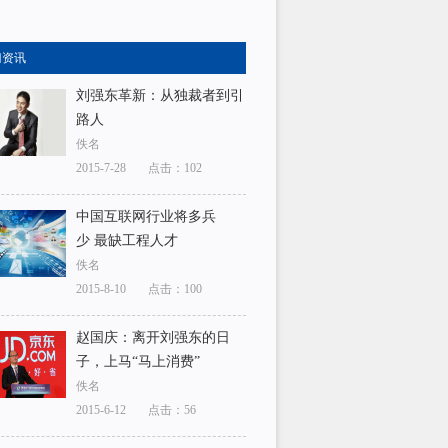
门资讯
刘强东革新：从独裁者到引
路人
佚名
2015-7-28
点击：102
中国互联网行业将多兵
少 最缺工程人才
佚名
2015-8-10
点击：100
赵国庆：离开刘强东的日
子，上马“马上消费”
佚名
2015-6-12
点击：56