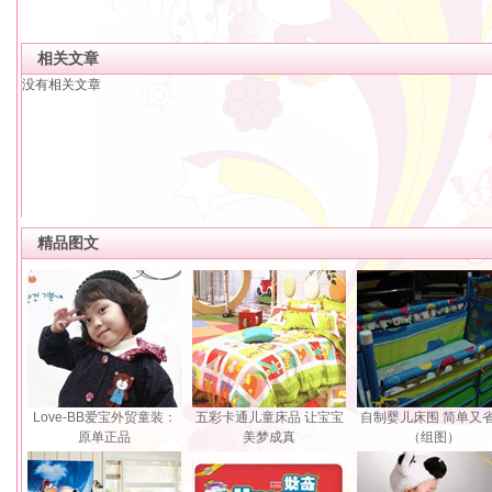
相关文章
没有相关文章
精品图文
Love-BB爱宝外贸童装：
五彩卡通儿童床品 让宝宝
自制婴儿床围 简单又
原单正品
美梦成真
（组图）