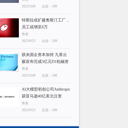
2023/10/8
点击：109
特斯拉或扩建奥斯汀工厂，
员工或增至6万
佚名
2023/9/25
点击：109
获央国企资本加持 九章云
极宣布完成3亿元D1轮融资
佚名
2023/10/8
点击：108
AI大模型初创公司Anthropic
获亚马逊40亿美元注资
佚名
2023/9/25
点击：108