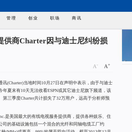
管理
创业
职场
商讯
供商Charter因与迪士尼纠纷损
-
+
A
A
harter)当地时间10月27日在声明中表示，由于与迪士
户在今年夏末有10天无法收看ESPN或其它迪士尼旗下频道，该
第三季度Charter共计损失了32万用户，远高于分析师预
ions, Inc.是美国最大的有线电视服务提供商，提供各种娱乐、住
公司的基础设施包括一个混合的光纤和同轴电缆工厂约
兆赫(MHz)或更高，99%的属于双向活动。截至2013年12月