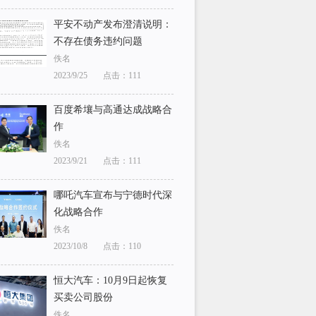
平安不动产发布澄清说明：
不存在债务违约问题
佚名
2023/9/25
点击：111
百度希壤与高通达成战略合
作
佚名
2023/9/21
点击：111
哪吒汽车宣布与宁德时代深
化战略合作
佚名
2023/10/8
点击：110
恒大汽车：10月9日起恢复
买卖公司股份
佚名