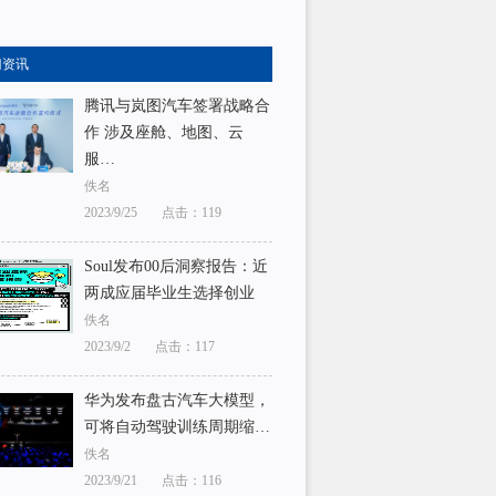
门资讯
腾讯与岚图汽车签署战略合
作 涉及座舱、地图、云
服…
佚名
2023/9/25
点击：119
Soul发布00后洞察报告：近
两成应届毕业生选择创业
佚名
2023/9/2
点击：117
华为发布盘古汽车大模型，
可将自动驾驶训练周期缩…
佚名
2023/9/21
点击：116