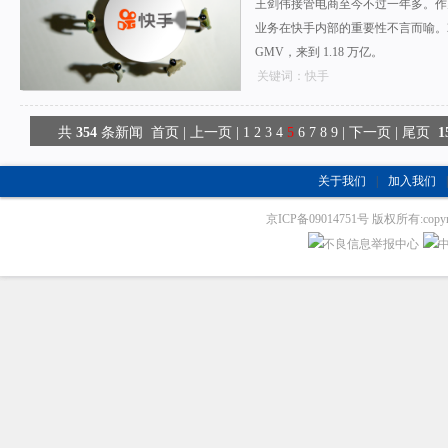
王剑伟接管电商至今不过一年多。作
业务在快手内部的重要性不言而喻。2
GMV，来到 1.18 万亿。
关键词：快手
共
354
条新闻
首页
|
上一页
|
1
2
3
4
5
6
7
8
9
|
下一页
|
尾页
1
关于我们
|
加入我们
|
京ICP备09014751号 版权所有:copyrig