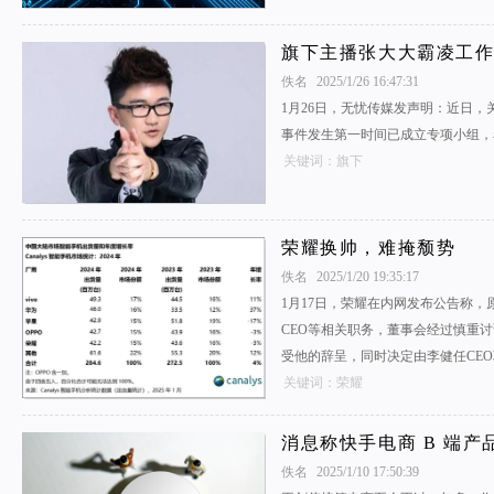
旗下主播张大大霸凌工作
佚名
2025/1/26 16:47:31
1月26日，无忧传媒发声明：近日，
事件发生第一时间已成立专项小组，
关键词：旗下
荣耀换帅，难掩颓势
佚名
2025/1/20 19:35:17
1月17日，荣耀在内网发布公告称，
CEO等相关职务，董事会经过慎重
受他的辞呈，同时决定由李健任CE
关键词：荣耀
消息称快手电商 B 端
佚名
2025/1/10 17:50:39