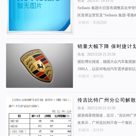
佚名
2025/3/7 19:35:51
Stellantis 集团今日宣布调整其在华管
区首席运营官及“Stellantis 集团
关键词：零跑国际
销量大幅下降 保时捷计划
佚名
2025/2/20 21:35:50
据彭博社报道，德国大众汽车集团旗
1900人，以应对电动汽车需求疲软
关键词：保时捷
传吉比特广州分公司解散
佚名
2025/2/20 21:33:50
据游戏茶馆报道，近日，“吉比特广
友表示，广州吉比特只有一个项目，
关键词：吉比特