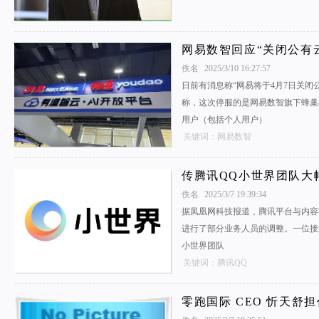
网易数智回应“关闭公有
佚名
2025/3/10 16:27:57
日前有消息称“网易将于4月7日关闭
称，这次停服的是网易数智旗下蜂巢模
用户（包括个人用户）
关键词：网易数智
传腾讯QQ小世界团队大
佚名
2025/3/7 19:39:34
据凤凰网科技报道，腾讯平台与内容
进行了部分业务人员的调整。一位接
小世界团队
关键词：腾讯QQ
零跑国际 CEO 忻天舒担任 