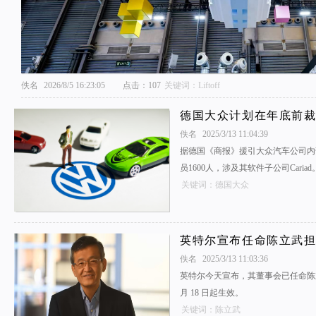
佚名
2026/8/5 16:23:05
点击：107
关键词：Liftoff
德国大众计划在年底前裁员 
佚名
2025/3/13 11:04:39
据德国《商报》援引大众汽车公司内
员1600人，涉及其软件子公司Cariad
关键词：德国大众
英特尔宣布任命陈立武担
佚名
2025/3/13 11:03:36
英特尔今天宣布，其董事会已任命陈
月 18 日起生效。
关键词：陈立武