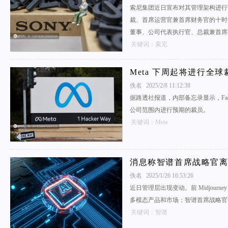
索尼集团近日宣布对其管理架构进行
裁、首席运营官兼首席财务官的十时裕
董事、公司代表执行官、总裁兼首席
关键词：索尼
Meta 下周起将进行全球
佚名
2025/2/8 11:12:38
据路透社报道，内部备忘录显示，Facebo
公司范围内进行预期的裁员。
关键词：Meta
消息称智谱首席战略官离职，前
佚名
2025/1/26 16:53:26
近日管理层出现变动。前 Midjour
多模态产品和市场；智谱首席战略官
关键词：智谱