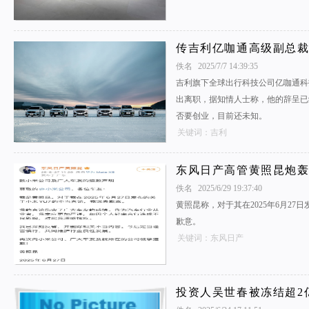
传吉利亿咖通高级副总
佚名
2025/7/7 14:39:35
吉利旗下全球出行科技公司亿咖通科
出离职，据知情人士称，他的辞呈已
否要创业，目前还未知。
关键词：吉利
东风日产高管黄照昆炮轰
佚名
2025/6/29 19:37:40
黄照昆称，对于其在2025年6月27
歉意。
关键词：东风日产
投资人吴世春被冻结超2