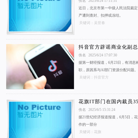
佚名
2025/6/24 17:11:51
近日，北京市第一中级人民法院裁定
产遭到查封、扣押或冻结。
关键词：吴世春
抖音官方辟谣商业化副
佚名
2025/6/24 17:07:30
据第一财经报道，6月23日，有消
职，原因系与AI部门资源分配问题。
关键词：抖音官方
花旗IT部门在国内裁员35
佚名
2025/6/5 15:31:24
据21世纪经济报道报道，6月5日，
作的一部分
关键词：花旗