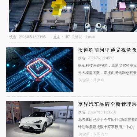
佚名
2026/8/5 16:23:05
点击：107
关键词：Liftoff
报道称前阿里通义视觉
佚名
2025/7/28 9:45:13
据AI科技评论报道，原通义实验室
元大模型团队，直接向腾讯副总裁兼
关键词：薄列峰
享界汽车品牌全新管理
佚名
2025/7/10 11:35:30
北汽集团已经于今年6月启动享界专网
计划年底建成数十家享界用户中心。
关键词：享界汽车