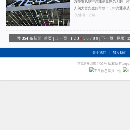
方榕发表致中兴通讯全体员工的一封
人侯为贵先生的带领下，中兴通讯从
关键词：方榕
共
354
条新闻
首页
|
上一页
|
1
2
3
4
5
6
7
8
9
|
下一页
|
尾页
1
关于我们
|
加入我们
|
京ICP备09014751号 版权所有:copyrig