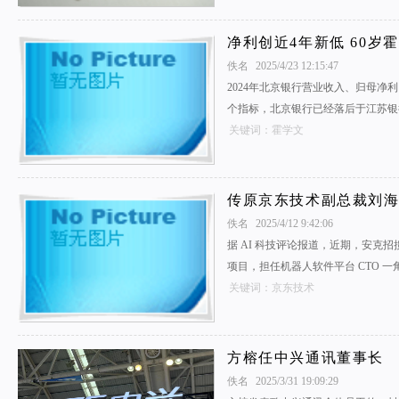
净利创近4年新低 60
佚名
2025/4/23 12:15:47
2024年北京银行营业收入、归母净
个指标，北京银行已经落后于江苏银
关键词：霍学文
传原京东技术副总裁刘
佚名
2025/4/12 9:42:06
据 AI 科技评论报道，近期，安克
项目，担任机器人软件平台 CTO 一
关键词：京东技术
方榕任中兴通讯董事长
佚名
2025/3/31 19:09:29