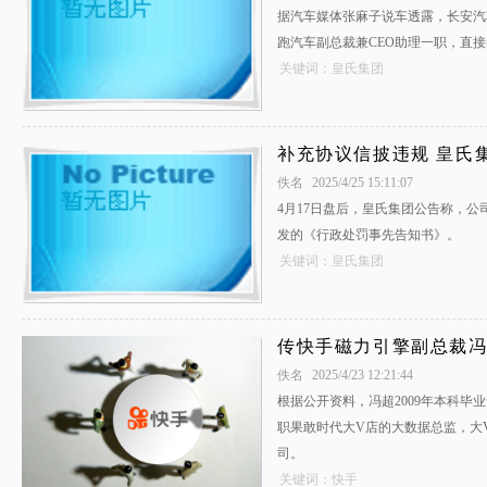
据汽车媒体张麻子说车透露，长安汽
跑汽车副总裁兼CEO助理一职，直
关键词：皇氏集团
补充协议信披违规 皇氏
佚名
2025/4/25 15:11:07
4月17日盘后，皇氏集团公告称，
发的《行政处罚事先告知书》。
关键词：皇氏集团
传快手磁力引擎副总裁
佚名
2025/4/23 12:21:44
根据公开资料，冯超2009年本科毕
职果敢时代大V店的大数据总监，大
司。
关键词：快手