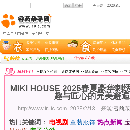
今天是：
2026.8.7
装扮宝贝
童装服饰
喂养知识
休闲食品
家居用品
打折团购
洗护用品
美食禁忌
环球娱乐在线
驴皮网：户外旅游 户外用品
您现在的位置：
睿商亲子网
>>
谈衣论款
>>
童装服饰
>> 正
MIKI HOUSE 2025春夏豪
趣与匠心的完美邂逅
http://www.iruis.com
2025/2/13 来源:
睿商亲
热门关键词：
电视剧
童装服饰
热点新闻