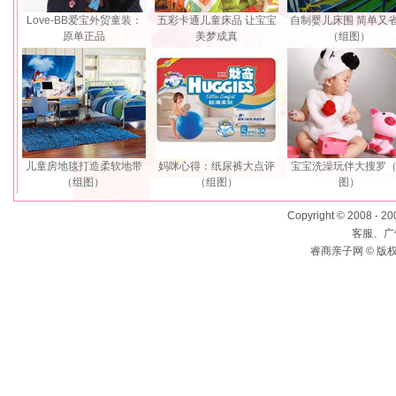
Love-BB爱宝外贸童装：
五彩卡通儿童床品 让宝宝
自制婴儿床围 简单又
原单正品
美梦成真
（组图）
儿童房地毯打造柔软地带
妈咪心得：纸尿裤大点评
宝宝洗澡玩伴大搜罗
（组图）
（组图）
图）
Copyright © 2008 - 2
客服、广告
睿商亲子网 © 版