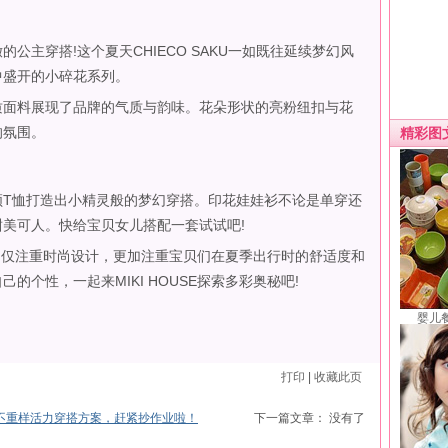
主穿搭!这个夏天CHIECO SAKU一如既往延续梦幻风
中盛开的小碎花系列。
面料展现了品牌的气质与韵味。花朵形状的亮粉纽扣与花
的氛围。
精彩图
恤打造出小精灵般的梦幻穿搭。印花娃娃衫不论是单穿还
美可人。快给宝贝女儿搭配一套试试吧!
款不仅注重时尚设计，更加注重宝贝们在夏季出行时的舒适度和
的个性，一起来MIKI HOUSE探索多彩奥秘吧!
婴儿
打印
|
收藏此页
一周不重样活力穿搭方案，赶紧抄作业啦！
下一篇文章： 没有了