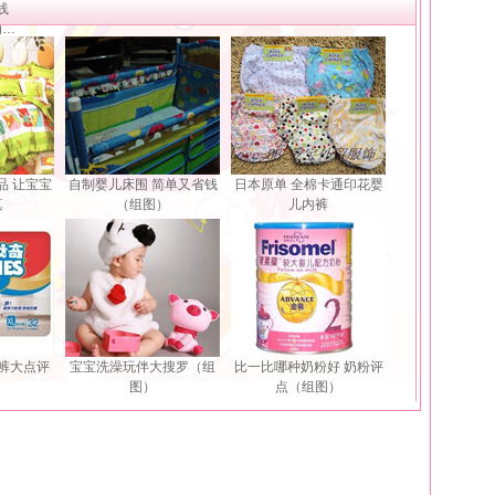
线
动…
品 让宝宝
自制婴儿床围 简单又省钱
日本原单 全棉卡通印花婴
真
（组图）
儿内裤
裤大点评
宝宝洗澡玩伴大搜罗（组
比一比哪种奶粉好 奶粉评
）
图）
点（组图）