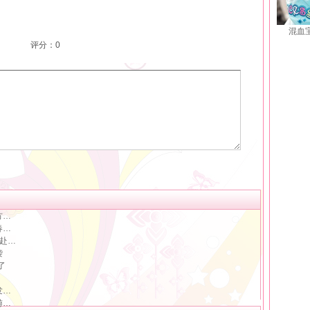
混血
评分：
0
方…
春…
起赴…
袭
了
发…
游…