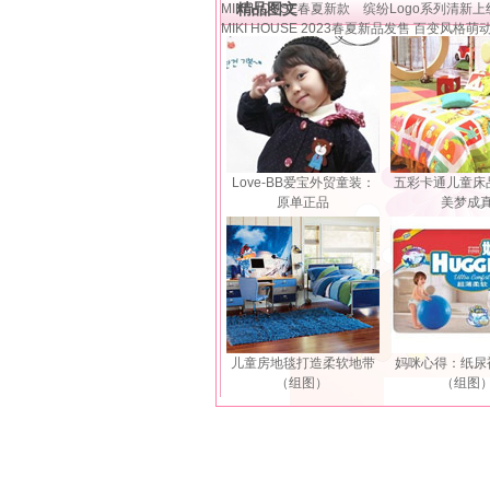
精品图文
MIKI HOUSE春夏新款 缤纷Logo系列清新上
MIKI HOUSE 2023春夏新品发售 百变风格萌
Love-BB爱宝外贸童装：
五彩卡通儿童床
原单正品
美梦成
儿童房地毯打造柔软地带
妈咪心得：纸尿
（组图）
（组图