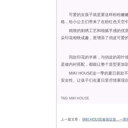
可爱的女孩子就是要这样粉粉嫩嫩的公
格，给小公主们带来了在粉红色天空
精致的刺绣工艺和细腻手感的优质
朵印花相映成趣，更增添了俏皮可爱
同款印花的半裤，与俏皮的荷叶领T
是做内衬搭配，都能让整个造型更加甜
MIKI HOUSE这一季的夏日新
安全性。让孩子们在夏日里尽情展现自己
TAG:
MIKI HOUSE
上一篇文章：
MIKI HOUSE春装绽放，