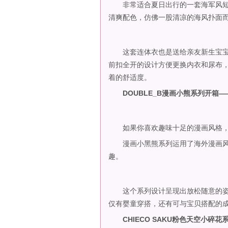
非常适合夏日出行的一套海军风短
清爽配色，仿佛一股清凉的海风扑面
这套连体衣也是送给亲友新生宝宝
前扣全开的设计方便更换内衣和尿布
着的舒适度。
DOUBLE_B漫画小熊系列开箱
如果你喜欢趣味十足的漫画风格，那么
漫画小黑熊系列运用了海外漫画风
趣。
这个系列设计呈现出放松随意的姿态，
仅有婴童穿搭，还有可与宝贝搭配的
CHIECO SAKU粉色天空小碎