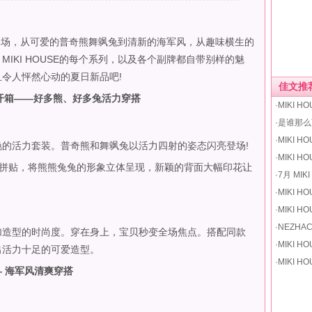
亮登场，从可爱的普奇熊舞飒兔到清新的海军风，从趣味横生的
IKI HOUSE的每个系列，以及各个副牌都自带别样的魅
令人怦然心动的夏日新品吧!
佳文推
系列开箱——好多熊、好多兔活力穿搭
·MIKI 
·是谁那么
·MIKI 
活力套装。普奇熊和舞飒兔以活力四射的姿态闪亮登场!
·MIKI
贴，将熊熊兔兔的形象立体呈现，新颖的背面大幅印花让
·7月 M
·MIKI
·MIKI
·NEZH
造型的时尚度。穿在身上，宝贝秒变全场焦点。搭配同款
·MIKI
出活力十足的可爱造型。
·MIKI 
—— 海军风清爽穿搭