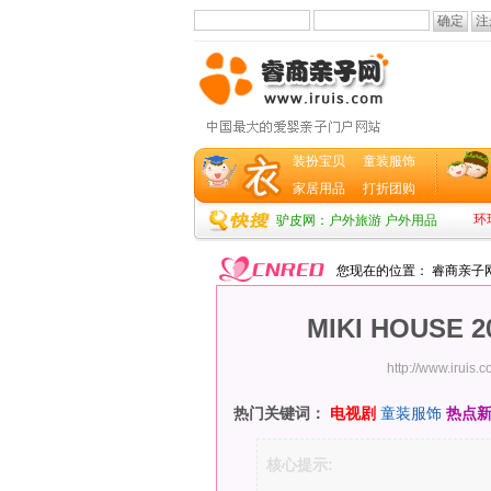
装扮宝贝
童装服饰
家居用品
打折团购
环
驴皮网：户外旅游 户外用品
您现在的位置：
睿商亲子
MIKI HOUS
http://www.iruis.
热门关键词：
电视剧
童装服饰
热点
核心提示: