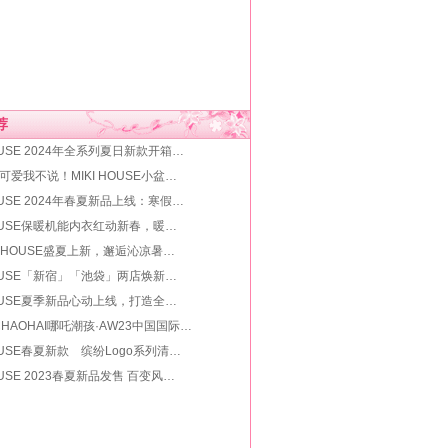
荐
HOUSE 2024年全系列夏日新款开箱…
可爱我不说！MIKI HOUSE小盆…
HOUSE 2024年春夏新品上线：寒假…
 HOUSE保暖机能内衣红动新春，暖…
IKI HOUSE盛夏上新，邂逅沁凉暑…
 HOUSE「新宿」「池袋」两店焕新…
 HOUSE夏季新品心动上线，打造全…
ACHAOHAI哪吒潮孩·AW23中国国际…
 HOUSE春夏新款 缤纷Logo系列清…
HOUSE 2023春夏新品发售 百变风…