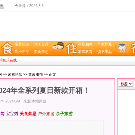
今天是：
2026.8.6
喂养知识
休闲食品
孕期胎教
早教育儿
洗护用品
美食禁忌
家庭教育
读书用品
球娱乐在线
网
>>
谈衣论款
>>
童装服饰
>> 正文
E 2024年全系列夏日新款开箱！
com
2024/5/9 来源:本站原创
查看:
608次
新闻
宝宝秀
美食禁忌
户外旅游
亲子旅游