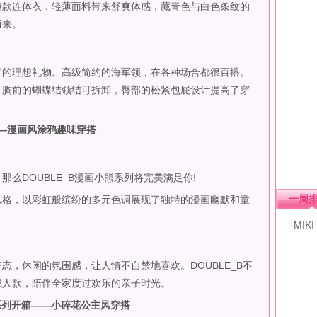
款连体衣，轻薄面料带来舒爽体感，藏青色与白色条纹的
而来。
的理想礼物。高级简约的海军领，在各种场合都很百搭。
，胸前的蝴蝶结领结可拆卸，臀部的松紧包屁设计提高了穿
——漫画风涂鸦趣味穿搭
DOUBLE_B漫画小熊系列将完美满足你!
一周
格，以彩虹般缤纷的多元色调展现了独特的漫画幽默和童
·MI
休闲的氛围感，让人情不自禁地喜欢。DOUBLE_B不
成人款，陪伴全家度过欢乐的亲子时光。
花系列开箱——小碎花公主风穿搭