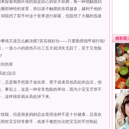
来探索周围环境的就是自己的双手双脚，每一种他触摸到
激脑部神经的发育，所以孩子触摸的东西越多，越利于他的
，却阻挡了双手对这个世界进行探索，也阻挡了大脑的迅速
精彩图
情又该怎么解决呢?其实很好办——只要勤剪指甲就行啦!
强，一道小小的抓伤不出三五天就消失无踪了，至于又危险
!
到伤害
处)边沿
，总是顺手把孩子放在床、凳子或者其他高处的边沿，他
题。事实上，这是一种非常危险的举动，因为小宝宝尽管不
婴儿
身，这样很容易从高处掉下来。
技能，但是很多妈妈总会觉得这样不是十分健康，总喜欢
东西给宝宝经常擦手，或者干脆想办法把宝宝的手控制起