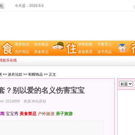
今天是：
2026.8.6
喂养知识
休闲食品
孕期胎教
早教育儿
洗护用品
美食禁忌
家庭教育
读书用品
球娱乐在线
网
>>
谈衣论款
>>
鞋帽饰品
>> 正文
套？别以爱的名义伤害宝宝
com
2019/9/9 来源:本站原创
查看:
796次
新闻
宝宝秀
美食禁忌
户外旅游
亲子旅游