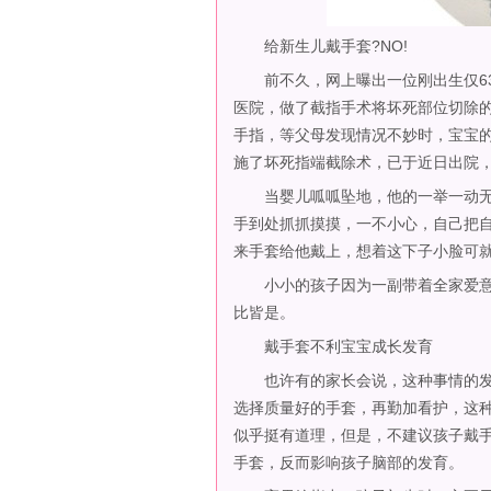
给新生儿戴手套?NO!
前不久，网上曝出一位刚出生仅63
医院，做了截指手术将坏死部位切除
手指，等父母发现情况不妙时，宝宝
施了坏死指端截除术，已于近日出院
当婴儿呱呱坠地，他的一举一动无
手到处抓抓摸摸，一不小心，自己把
来手套给他戴上，想着这下子小脸可就
小小的孩子因为一副带着全家爱意
比皆是。
戴手套不利宝宝成长发育
也许有的家长会说，这种事情的发
选择质量好的手套，再勤加看护，这
似乎挺有道理，但是，不建议孩子戴
手套，反而影响孩子脑部的发育。