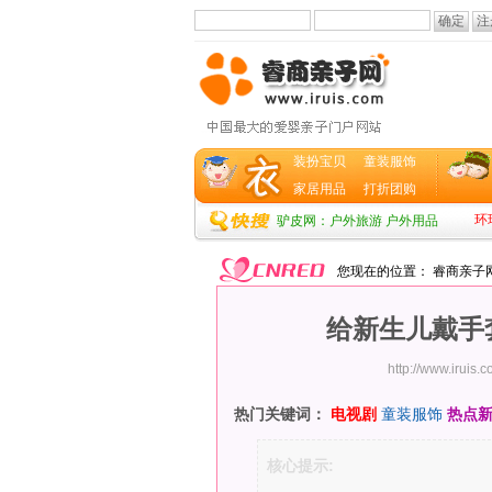
装扮宝贝
童装服饰
家居用品
打折团购
环
驴皮网：户外旅游 户外用品
您现在的位置：
睿商亲子
给新生儿戴手
http://www.iruis.
热门关键词：
电视剧
童装服饰
热点
核心提示: