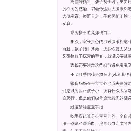
高雪婷指出，孩子初生时，主要用
的不同的感触，都会传递到大脑来刺
大脑发育。换而言之，手套保护了脸
发育。
勤剪指甲避免抓伤自己
那么，家长担心的抓破脸破相这种事
而且，孩子指甲薄嫩，皮肤恢复力又
又阻挡孩子探索的手套，就没必要戴啦
家长还要注意这些细节避免宝宝受
不要顺手把孩子放在床(或者其他高
很多妈妈在带宝宝外出或去医院时
们总以为反正孩子小，没有什么大问
会爬行，但是他们经常会无意识的翻
过度清洁宝宝手指
吃手应该算是小宝宝们的一个自带
用一些诸如湿毛巾、消毒纸巾之类的
来，让宝宝无法吃手。