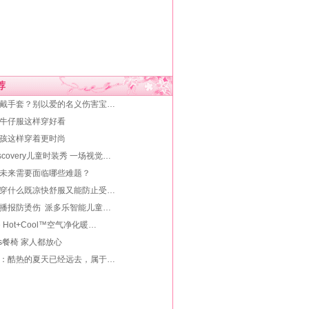
荐
儿戴手套？别以爱的名义伤害宝…
童牛仔服这样穿好看
女孩这样穿着更时尚
 Discovery儿童时装秀 一场视觉…
业未来需要面临哪些难题？
子穿什么既凉快舒服又能防止受…
音播报防烫伤 派多乐智能儿童…
e Hot+Cool™空气净化暖…
Kids餐椅 家人都放心
能：酷热的夏天已经远去，属于…