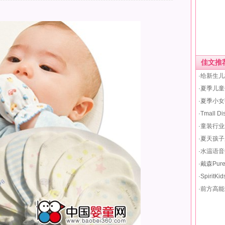
佳文推
·给新生
·夏季儿
·夏季小
·Tmall
·童装行
·夏天孩
·水温语
·戴森Pur
·Spirit
·前方高