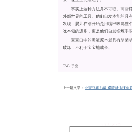
事实上这种方法并不可取。高雪婷说
外部世界的工具。他们自发本能的具
发现，婴儿在刚开始是用嘴巴吸吮整
吮本领的进步，更是他们自发锻炼手
宝宝口中的唾液原本就具有杀菌功
破坏，不利于宝宝地成长。
TAG:
手套
上一篇文章：
小斑豆婴儿帽 保暖舒适打造 