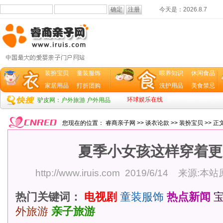
今天是：
2026.8.7
装扮宝贝
童装服饰
喂养知识
休闲食品
家居用品
打折团购
洗护用品
美食禁忌
环球娱乐在线
驴皮网：户外旅游 户外用品
您现在的位置：
睿商亲子网
>>
谈衣论款
>>
装扮宝贝
>> 正
夏季小女孩这样穿着更
http://www.iruis.com
2019/6/14 来源:本
热门关键词：
电视剧
童装服饰
热点新闻
外旅游
亲子旅游