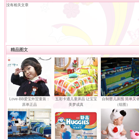
没有相关文章
精品图文
Love-BB爱宝外贸童装：
五彩卡通儿童床品 让宝宝
自制婴儿床围 简单又
原单正品
美梦成真
（组图）