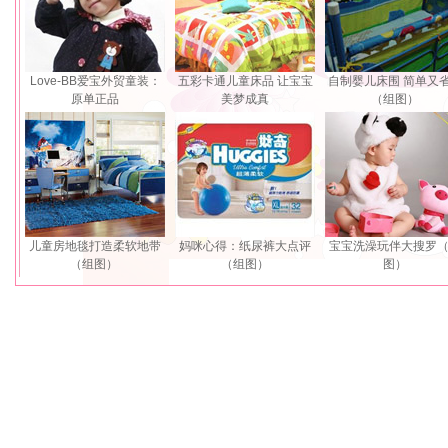
Love-BB爱宝外贸童装：
五彩卡通儿童床品 让宝宝
自制婴儿床围 简单又
原单正品
美梦成真
（组图）
儿童房地毯打造柔软地带
妈咪心得：纸尿裤大点评
宝宝洗澡玩伴大搜罗
（组图）
（组图）
图）