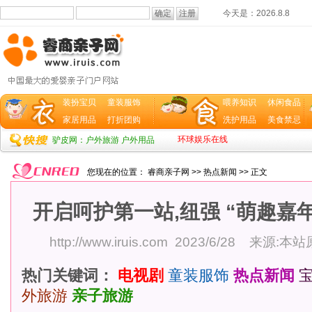
今天是：
2026.8.8
装扮宝贝
童装服饰
喂养知识
休闲食品
家居用品
打折团购
洗护用品
美食禁忌
环球娱乐在线
驴皮网：户外旅游 户外用品
您现在的位置：
睿商亲子网
>>
热点新闻
>> 正文
开启呵护第一站,纽强 “萌趣嘉
http://www.iruis.com
2023/6/28 来源:本
热门关键词：
电视剧
童装服饰
热点新闻
外旅游
亲子旅游