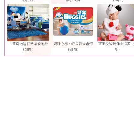
原单正品
美梦成真
（组图）
儿童房地毯打造柔软地带
妈咪心得：纸尿裤大点评
宝宝洗澡玩伴大搜罗
（组图）
（组图）
图）