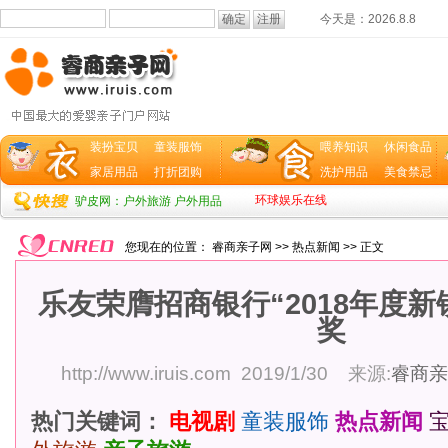
今天是：
2026.8.8
装扮宝贝
童装服饰
喂养知识
休闲食品
家居用品
打折团购
洗护用品
美食禁忌
环球娱乐在线
驴皮网：户外旅游 户外用品
您现在的位置：
睿商亲子网
>>
热点新闻
>> 正文
乐友荣膺招商银行“2018年度新
奖
http://www.iruis.com
2019/1/30 来源:
睿商亲
热门关键词：
电视剧
童装服饰
热点新闻