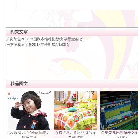
相关文章
乐友荣登2018中国顾客推荐指数榜 孕婴童连锁…
乐友孕婴童荣获2018年全明星品牌殊荣
精品图文
Love-BB爱宝外贸童装：
五彩卡通儿童床品 让宝宝
自制婴儿床围 简单又