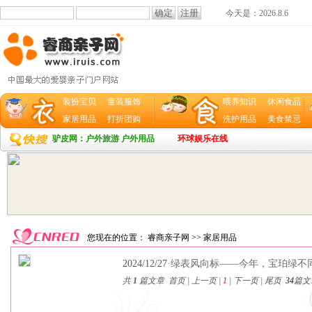
今天是：
2026.8.6
装扮宝贝
童装服饰
喂养知识
休闲食品
家居用品
打折团购
洗护用品
美食禁忌
驴皮网：户外旅游 户外用品
环球娱乐在线
您现在的位置：
睿商亲子网
>>
家居用品
2024/12/27
·绿表风向标——今年，宝珀绿不
共
1
篇文章 首页 | 上一页 |
1
| 下一页 | 尾页
34
篇文